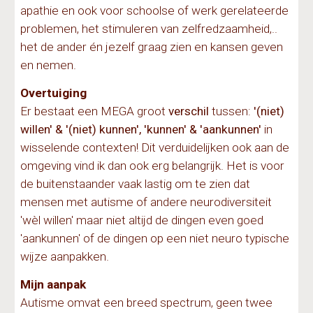
apathie en ook voor schoolse of werk gerelateerde
problemen, het stimuleren van zelfredzaamheid,..
het de ander én jezelf graag zien en kansen geven
en nemen.
O
vertuiging
E
r bestaat een MEGA groot
verschil
tussen:
'(niet)
willen' & '(niet) kunnen', 'kunnen' & 'aankunnen'
in
wisselende contexten! Dit verduidelijken ook aan de
omgeving vind ik dan ook erg belangrijk. Het is voor
de buitenstaander vaak
lastig om te zien dat
mensen met autisme of andere neurodiversiteit
'w
è
l willen' maar niet altijd de dingen even goed
'aankunnen'
of de dingen op een niet neuro typische
wijze aanpakken.
Mijn aanpak
Autisme omvat een breed spectrum, geen twee